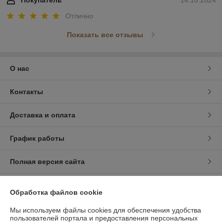
Покупатель
14.10.2024
Отлично
Показать все отзывы
О нас
Контакты
Доставка и оплата
График работы
Полная версия сайта
Политика обработки cookies
Обработка файлов cookie
Сайт создан на платформе Deal.by
Мы используем файлы cookies для обеспечения удобства
пользователей портала и предоставления персональных