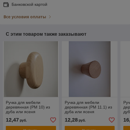
Банковской картой
Все условия оплаты
С этим товаром также заказывают
Ручка для мебели
Ручка для мебели
Руч
деревянная (РМ 10) из
деревянная (РМ 11.1) из
дер
дуба или ясеня
дуба или ясеня
ду
45*23*25.Шлифованные
30*30*22.Шлифованные
65
12,47
12,28
16
руб.
руб.
под покрытие.
под покрытие.
под