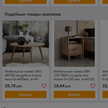
Купить
Купить
Подобные товары компании
Мебельные ножки (МН
Мебельные ножки (МН
Ме
49/ТВ) из дуба и ясеня
119 ПВ/2) из дуба или
45/
высота=400мм. d=45-
ясеня h=160 мм, d=45*25.
h=2
25.Шлифованные под
Шлифованные под
Шл
28,76
18,64
22
руб.
руб.
покрытие.
покрытие.
по
Купить
Купить