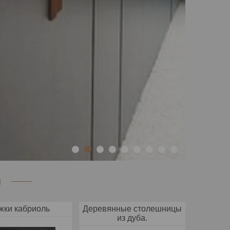
1
2
3
4
5
6
7
8
9
и
жки кабриоль
Деревянные столешницы
из дуба.