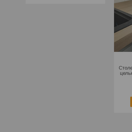
Столе
цель