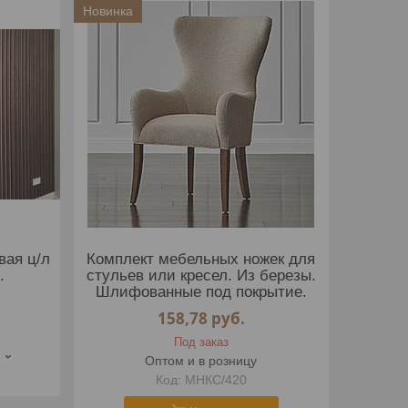
Новинка
вая ц/л
Комплект мебельных ножек для
.
стульев или кресел. Из березы.
Шлифованные под покрытие.
158,78
руб.
Под заказ
Оптом и в розницу
МНКС/420