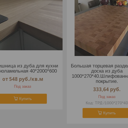
шница из дуба для кухни
Большая торцевая разде
ноламельная 40*2000*600
доска из дуба
1000*270*40.Шлифованн
от 548
руб.
/кв.м
покрытие.
Под заказ
333,64
руб.
Под заказ
Купить
ТРД /1000*270*40
Купить