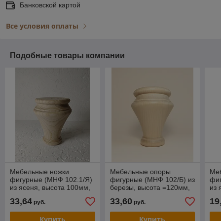
Банковской картой
Все условия оплаты
Подобные товары компании
Мебельные ножки
Мебельные опоры
Ме
фигурные (МНФ 102.1/Я)
фигурные (МНФ 102/Б) из
фи
из ясеня, высота 100мм,
березы, высота =120мм,
из 
диаметр 80 мм.
диаметр 100
диа
33,64
33,60
19
руб.
руб.
Шлифованные под
мм.Шлифованные под
Шл
покрытие.
покрытие.
пок
Купить
Купить