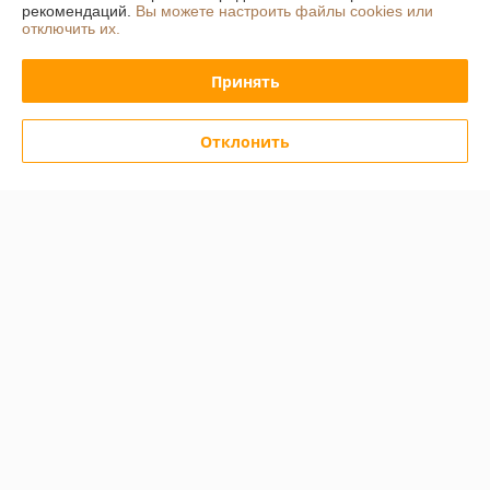
рекомендаций.
Вы можете настроить файлы cookies или
отключить их.
Отзывы о магазине
Принять
9 отзывов за всё время
Дмитрий
12.03.2026
Отклонить
Отлично
Покупатель
14.10.2024
Отлично
Показать все отзывы
О нас
Контакты
Доставка и оплата