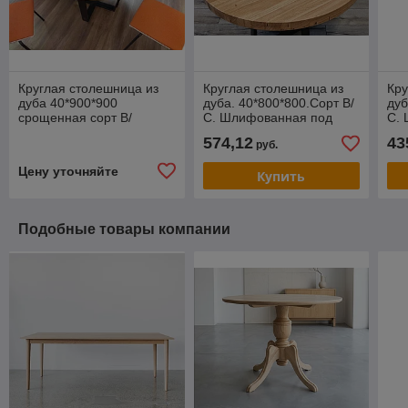
Круглая столешница из
Круглая столешница из
Кру
дуба 40*900*900
дуба. 40*800*800.Сорт В/
дуб
срощенная сорт В/
С. Шлифованная под
С.
С.Шлифованная под
покрытие.
пок
574,12
43
руб.
покрытие.
Цену уточняйте
Купить
Подобные товары компании